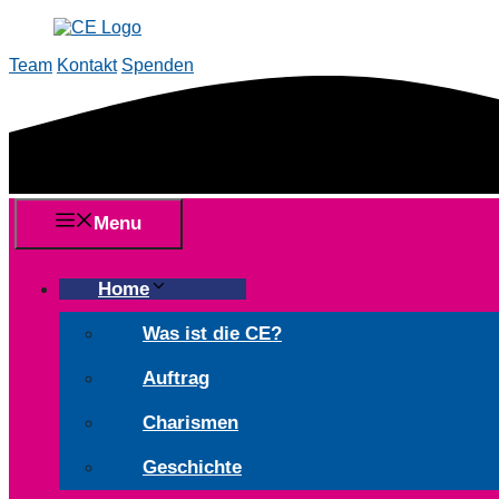
Skip
to
Team
Kontakt
Spenden
content
Menu
Home
Was ist die CE?
Auftrag
Charismen
Geschichte